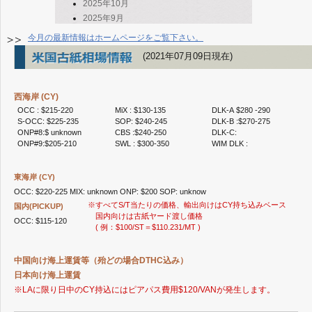
2025年10月
2025年9月
2025年8月
今月の最新情報はホームページをご覧下さい。
2025年7月
(2021年07月09日現在)
2025年6月
2025年5月
2025年4月
西海岸 (CY)
2025年3月
OCC : $215-220
MiX : $130-135
DLK-A $280 -290
2025年2月
S-OCC: $225-235
SOP: $240-245
DLK-B :$270-275
ONP#8:$ unknown
CBS :$240-250
DLK-C:
2025年1月
ONP#9:$205-210
SWL : $300-350
WIM DLK :
2024年12月
2024年11月
東海岸 (CY)
2024年10月
OCC: $220-225 MIX: unknown ONP: $200 SOP: unknow
2024年8月
※すべてS/T当たりの価格、輸出向けはCY持ち込みベース
国内(PICKUP)
2024年7月
国内向けは古紙ヤード渡し価格
OCC: $115-120
2024年6月
( 例：$100/ST＝$110.231/MT )
2024年5月
2024年3月
中国向け海上運賃等（殆どの場合DTHC込み）
2024年2月
日本向け海上運賃
2024年1月
※LAに限り日中のCY持込にはピアパス費用$120/VANが発生します。
2023年12月
2023年11月