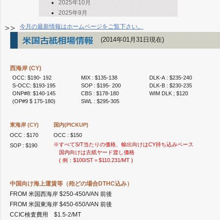
2025年10月
2025年9月
2025年8月
今月の最新情報はホームページをご覧下さい。
2025年7月
(2014年01月31日現在)
2025年6月
2025年5月
2025年4月
西海岸 (CY)
2025年3月
OCC: $190- 192
MIX : $135-138
DLK-A : $235-240
2025年2月
S-OCC: $193-195
SOP : $195- 200
DLK-B : $230-235
ONP#8: $140-145
CBS : $178-180
WIM DLK ; $120
2025年1月
(OP#9 $ 175-180)
SWL : $295-305
2024年12月
2024年11月
東海岸 (CY)
国内(PICKUP)
2024年10月
OCC : $170
OCC : $150
2024年8月
※すべてS/T当たりの価格、輸出向けはCY持ち込みベース
SOP : $190
2024年7月
国内向けは古紙ヤード渡し価格
2024年6月
( 例：$100/ST＝$110.231/MT )
2024年5月
2024年3月
中国向け海上運賃等（殆どの場合DTHC込み）
2024年2月
FROM 米国西海岸 $250-450/VAN 前後
2024年1月
FROM 米国東海岸 $450-650/VAN 前後
2023年12月
CCIC検査費用 $1.5-2/MT
2023年11月