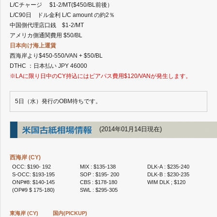
L/Cチャージ $1-2/MT($450/BL前後）
2023年10月
L/C90日 ドル金利 L/C amount の約2％
2023年9月
中国側代理店口銭 $1-2/MT
2023年8月
アメリカ側通関費用 $50/BL
2023年7月
日本向け海上運賃
2023年6月
西海岸より$450-550/VAN + $50/BL
2023年5月
DTHC ：日本払い JPY 46000
2023年4月
※LAに限り日中のCY持込にはピアパス費用$120/VANが発生します。
2023年2月
2023年1月
2022年12月
5日（水）発行のOBM待ちです。
2022年11月
2022年10月
(2014年01月14日現在)
2022年9月
2022年8月
2022年7月
西海岸 (CY)
2022年6月
OCC: $190- 192
MIX : $135-138
DLK-A : $235-240
2022年5月
S-OCC: $193-195
SOP : $195- 200
DLK-B : $230-235
2022年4月
ONP#8: $140-145
CBS : $178-180
WIM DLK ; $120
(OP#9 $ 175-180)
SWL : $295-305
2022年3月
2022年2月
2022年1月
東海岸 (CY)
国内(PICKUP)