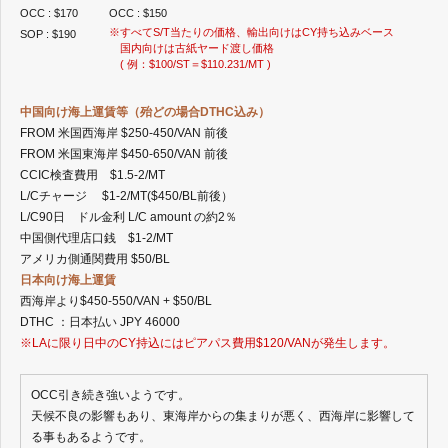
2021年12月
OCC : $170
OCC : $150
※すべてS/T当たりの価格、輸出向けはCY持ち込みベース
2021年11月
SOP : $190
国内向けは古紙ヤード渡し価格
2021年9月
( 例：$100/ST＝$110.231/MT )
2021年8月
2021年7月
中国向け海上運賃等（殆どの場合DTHC込み）
2021年6月
FROM 米国西海岸 $250-450/VAN 前後
2021年5月
FROM 米国東海岸 $450-650/VAN 前後
2021年4月
CCIC検査費用 $1.5-2/MT
2021年3月
L/Cチャージ $1-2/MT($450/BL前後）
2021年2月
L/C90日 ドル金利 L/C amount の約2％
2021年1月
中国側代理店口銭 $1-2/MT
2020年12月
アメリカ側通関費用 $50/BL
2020年11月
日本向け海上運賃
2020年10月
西海岸より$450-550/VAN + $50/BL
2020年9月
DTHC ：日本払い JPY 46000
2020年8月
※LAに限り日中のCY持込にはピアパス費用$120/VANが発生します。
2020年7月
2020年6月
2020年5月
OCC引き続き強いようです。
2020年4月
天候不良の影響もあり、東海岸からの集まりが悪く、西海岸に影響して
2020年3月
る事もあるようです。