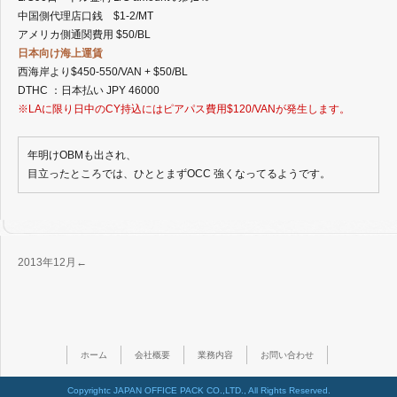
中国側代理店口銭 $1-2/MT
2018年3月
アメリカ側通関費用 $50/BL
2018年2月
日本向け海上運賃
2018年1月
西海岸より$450-550/VAN + $50/BL
2017年12月
DTHC ：日本払い JPY 46000
2017年11月
※LAに限り日中のCY持込にはピアパス費用$120/VANが発生します。
2017年10月
2017年9月
2017年8月
年明けOBMも出され、
2017年7月
目立ったところでは、ひととまずOCC 強くなってるようです。
2017年6月
2017年5月
2017年4月
2017年3月
2017年2月
2013年12月←
2017年1月
2016年12月
2016年11月
2016年10月
2016年9月
ホーム
会社概要
業務内容
お問い合わせ
2016年8月
2016年7月
Copyrightc JAPAN OFFICE PACK CO.,LTD., All Rights Reserved.