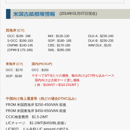
2020年2月
2020年1月
(2014年01月07日現在)
2019年12月
2019年10月
2019年9月
西海岸 (CY)
2019年8月
OCC: $185- 188
MIX : $126-130
DLK-A : $235-240
2019年7月
S-OCC: $190-193
SOP : $180- 185
DLK-B : $230-235
2019年6月
ONP#8: $140-145
CBS : $170-180
WIM DLK ; $120
(OP#9 $ 175-180)
2019年5月
SWL : $285-295
2019年4月
2019年3月
東海岸 (CY)
国内(PICKUP)
2019年2月
OCC : $170
OCC : $150
2019年1月
※すべてS/T当たりの価格、輸出向けはCY持ち込みベース
SOP : $190
国内向けは古紙ヤード渡し価格
2018年12月
( 例：$100/ST＝$110.231/MT )
2018年11月
2018年10月
中国向け海上運賃等（殆どの場合DTHC込み）
2018年9月
FROM 米国西海岸 $250-450/VAN 前後
2018年8月
FROM 米国東海岸 $450-650/VAN 前後
2018年7月
CCIC検査費用 $1.5-2/MT
2018年6月
L/Cチャージ $1-2/MT($450/BL前後）
2018年5月
L/C90日 ドル金利 L/C amount の約2％
2018年4月