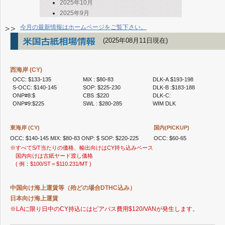
2025年10月
2025年9月
2025年8月
今月の最新情報はホームページをご覧下さい。
2025年7月
(2025年08月11日現在)
2025年6月
2025年5月
2025年4月
西海岸 (CY)
2025年3月
OCC: $133-135
MiX : $80-83
DLK-A $193-198
2025年2月
S-OCC: $140-145
SOP: $225-230
DLK-B :$183-188
ONP#8:$
CBS :$220
DLK-C:
2025年1月
ONP#9:$225
SWL : $280-285
WIM DLK
2024年12月
2024年11月
東海岸 (CY)
国内(PICKUP)
2024年10月
OCC: $140-145 MIX: $80-83 ONP: $ SOP: $220-225
OCC: $60-65
2024年8月
※すべてS/T当たりの価格、輸出向けはCY持ち込みベース
2024年7月
国内向けは古紙ヤード渡し価格
2024年6月
( 例：$100/ST＝$110.231/MT )
2024年5月
2024年3月
中国向け海上運賃等（殆どの場合DTHC込み）
2024年2月
日本向け海上運賃
2024年1月
※LAに限り日中のCY持込にはピアパス費用$120/VANが発生します。
2023年12月
2023年11月