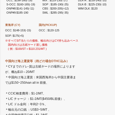
OCC: $156-160(-19)
MIX : $125-130(-17)
DLK-A : $235-240(-10)
2021年11月
S-OCC: $160-165(-19)
SOP : $185-190(-25)
DLK-B : $225-230(-10)
2021年9月
ONP#8:$141-145(-11)
CBS : $200-205(+12)
WIM DLK :$120
ONP#9:$185-190
SWL : $285-295(-35)
2021年8月
2021年7月
2021年6月
東海岸 (CY)
国内(PICKUP)
2021年5月
OCC: $148-153(-15)
OCC : $120-125
2021年4月
SOP: $175(+5)
※すべてS/T当たりの価格、輸出向けはCY持ち込みベース
2021年3月
国内向けは古紙ヤード渡し価格
2021年2月
( 例：$100/ST＝$110.231/MT )
2021年1月
2020年12月
中国向け海上運賃等（殆どの場合DTHC込み）
2020年11月
＊CYまでのドレ-賃は古紙ヤードの場所によります
2020年10月
が、概ね$10～20/MT
2020年9月
＊中国向け海上運賃：米国西海岸から中国主要港ま
2020年8月
では$150~250/van all in 前後、
2020年7月
2020年6月
＊CCIC検査費用：$1-2/MT、
2020年5月
＊L/C チャージ ：$1-2/MT($450/BL前後）、
2020年4月
＊L/C ドル金利 ：年利2~3％、
2020年3月
＊輸出元の口銭 ：US$3~5/MT 、
2020年2月
＊中国側代理店口銭：$1-2/MT