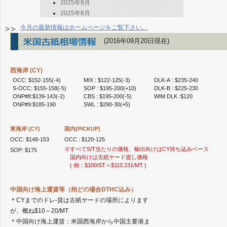
2025年9月
2025年8月
2025年7月
今月の最新情報はホームページをご覧下さい。
2025年6月
(2016年09月20日現在)
2025年5月
2025年4月
2025年3月
西海岸 (CY)
2025年2月
OCC: $152-155(-4)
MIX : $122-125(-3)
DLK-A : $235-240
2025年1月
S-OCC: $155-158(-5)
SOP : $195-200(+10)
DLK-B : $225-230
ONP#8:$139-143(-2)
CBS : $195-200(-5)
WIM DLK :$120
2024年12月
ONP#9:$185-190
SWL : $290-30(+5)
2024年11月
2024年10月
東海岸 (CY)
国内(PICKUP)
2024年8月
OCC: $148-153
OCC : $120-125
2024年7月
※すべてS/T当たりの価格、輸出向けはCY持ち込みベース
SOP: $175
2024年6月
国内向けは古紙ヤード渡し価格
2024年5月
( 例：$100/ST＝$110.231/MT )
2024年3月
2024年2月
中国向け海上運賃等（殆どの場合DTHC込み）
2024年1月
＊CYまでのドレ-賃は古紙ヤードの場所によります
2023年12月
が、概ね$10～20/MT
2023年11月
＊中国向け海上運賃：米国西海岸から中国主要港ま
2023年10月