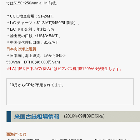
では$150~250/van all in 前後、
2023年9月
2023年8月
＊CCIC検査費用：$1-2/MT、
2023年7月
＊L/C チャージ ：$1-2/MT($450/BL前後）、
2023年6月
＊L/C ドル金利 ：年利2~3％、
2023年5月
＊輸出元の口銭 ：US$3~5/MT 、
2023年4月
＊中国側代理店口銭：$1-2/MT
2023年2月
日本向け海上運賃
2023年1月
＊日本向け海上運賃、LAから$450-
2022年12月
550/van + DTHC(46,000円/van)
2022年11月
※LAに限り日中のCY持込にはピアパス費用$120/VANが発生します。
2022年10月
2022年9月
2022年8月
10月からGRIが予定されてます。
2022年7月
2022年6月
2022年5月
2022年4月
(2016年09月09日現在)
2022年3月
2022年2月
2022年1月
西海岸 (CY)
2021年12月